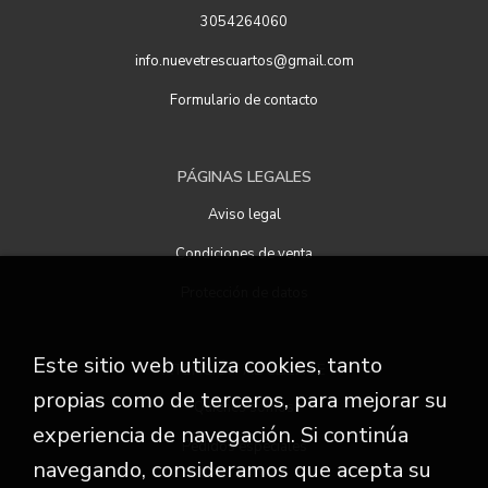
3054264060
info.nuevetrescuartos@gmail.com
Formulario de contacto
PÁGINAS LEGALES
Aviso legal
Condiciones de venta
Protección de datos
Este sitio web utiliza cookies, tanto
ATENCIÓN AL CLIENTE
propias como de terceros, para mejorar su
Quiénes somos
experiencia de navegación. Si continúa
Pedidos especiales
navegando, consideramos que acepta su