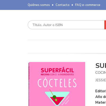
Quiénes somos
Contacto
FAQ e-commerce
SU
COCIN
JESSI
Editori
Año de
Mater