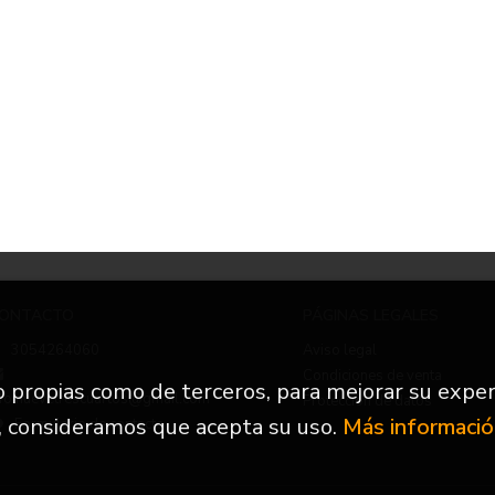
ONTACTO
PÁGINAS LEGALES
3054264060
Aviso legal
Condiciones de venta
to propias como de terceros, para mejorar su exper
nfo.nuevetrescuartos@gmail.com
Protección de datos
, consideramos que acepta su uso.
Más informaci
Formulario de contacto