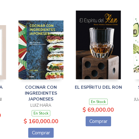
LA
COCINAR CON
EL ESPÍRITU DEL RON
INGREDIENTES
JAPONESES
I
JU
En Stock
LUIZ HARA
$ 69,000.00
En Stock
0
$ 160,000.00
Comprar
Comprar