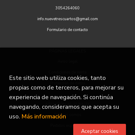
3054264060
info.nuevetrescuartos@gmail.com
Formulario de contacto
PÁGINAS LEGALES
Aviso legal
Condiciones de venta
Este sitio web utiliza cookies, tanto
Protección de datos
propias como de terceros, para mejorar su
experiencia de navegación. Si continúa
ATENCIÓN AL CLIENTE
navegando, consideramos que acepta su
Quiénes somos
uso.
Más información
Pedidos especiales
Aceptar cookies