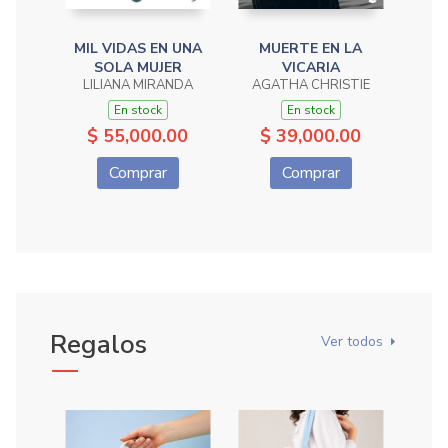
MIL VIDAS EN UNA
MUERTE EN LA
NO T
ANG
SOLA MUJER
VICARIA
LILIANA MIRANDA
AGATHA CHRISTIE
En stock
En stock
$
$ 55,000.00
$ 39,000.00
Comprar
Comprar
Regalos
Ver todos