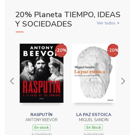
20% Planeta TIEMPO, IDEAS
Y SOCIEDADES
Ver todos
-20%
-20%
RASPUTÍN
LA PAZ ESTOICA
MED
ANTONY BEEVOR
MIGUEL SANDÍN
TIEM
En stock
En Stock
$ 79,000.00
$ 89,000.00