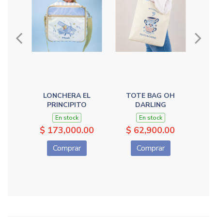
LONCHERA EL
TOTE BAG OH
T
PRINCIPITO
DARLING
En stock
En stock
$ 173,000.00
$ 62,900.00
$
Comprar
Comprar