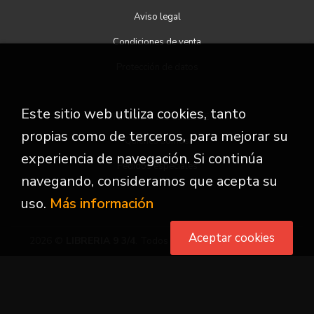
Aviso legal
Condiciones de venta
Protección de datos
Este sitio web utiliza cookies, tanto
ATENCIÓN AL CLIENTE
propias como de terceros, para mejorar su
Quiénes somos
experiencia de navegación. Si continúa
Pedidos especiales
navegando, consideramos que acepta su
uso.
Más información
Aceptar cookies
2026 ©
LIBRERIA 9 3/4
. Todos los Derechos Reservados