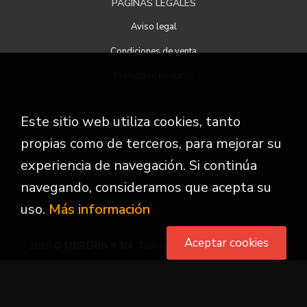
PÁGINAS LEGALES
Aviso legal
Condiciones de venta
Protección de datos
Este sitio web utiliza cookies, tanto
ATENCIÓN AL CLIENTE
propias como de terceros, para mejorar su
Quiénes somos
experiencia de navegación. Si continúa
Pedidos especiales
navegando, consideramos que acepta su
uso.
Más información
Aceptar cookies
2026 ©
LIBRERIA 9 3/4
. Todos los Derechos Reservados