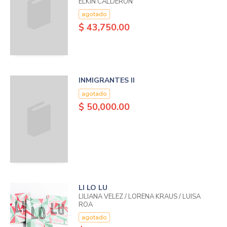
ELKIN CALDERON
agotado
$ 43,750.00
INMIGRANTES II
agotado
$ 50,000.00
LI LO LU
LILIANA VELEZ / LORENA KRAUS / LUISA
ROA
agotado