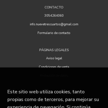
CONTACTO
3054264060
info.nuevetrescuartos@gmail.com
Formulario de contacto
PÁGINAS LEGALES
Aviso legal
Condiciones de venta
Protección de datos
Este sitio web utiliza cookies, tanto
ATENCIÓN AL CLIENTE
propias como de terceros, para mejorar su
Quiénes somos
experiencia de navegación. Si continúa