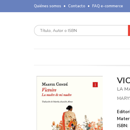
Quiénes somos
Contacto
FAQ e-commerce
VI
LA M
MARY
Editori
Mater
ISBN: