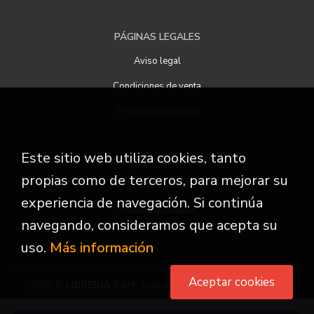
PÁGINAS LEGALES
Aviso legal
Condiciones de venta
Protección de datos
Este sitio web utiliza cookies, tanto
ATENCIÓN AL CLIENTE
propias como de terceros, para mejorar su
Quiénes somos
experiencia de navegación. Si continúa
Pedidos especiales
navegando, consideramos que acepta su
uso.
Más información
Aceptar cookies
2026 ©
LIBRERIA 9 3/4
. Todos los Derechos Reservados