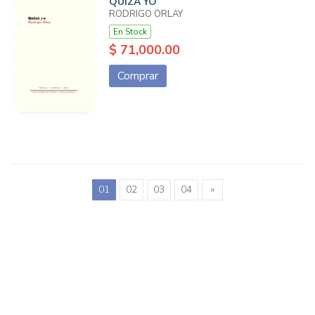
QUIZÁ YO
RODRIGO ORLAY
En Stock
$ 71,000.00
Comprar
01
02
03
04
»