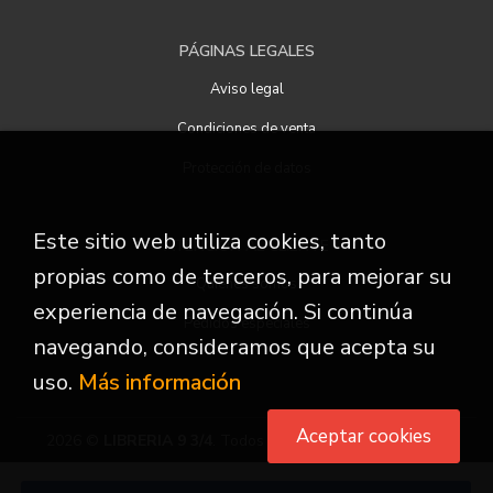
PÁGINAS LEGALES
Aviso legal
Condiciones de venta
Protección de datos
Este sitio web utiliza cookies, tanto
ATENCIÓN AL CLIENTE
propias como de terceros, para mejorar su
Quiénes somos
experiencia de navegación. Si continúa
Pedidos especiales
navegando, consideramos que acepta su
uso.
Más información
Aceptar cookies
2026 ©
LIBRERIA 9 3/4
. Todos los Derechos Reservados