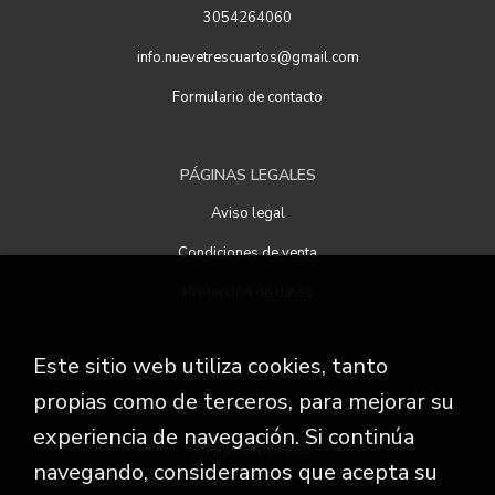
3054264060
info.nuevetrescuartos@gmail.com
Formulario de contacto
PÁGINAS LEGALES
Aviso legal
Condiciones de venta
Protección de datos
Este sitio web utiliza cookies, tanto
ATENCIÓN AL CLIENTE
propias como de terceros, para mejorar su
Quiénes somos
experiencia de navegación. Si continúa
Pedidos especiales
navegando, consideramos que acepta su