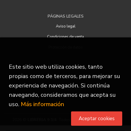
PÁGINAS LEGALES
Aviso legal
Condiciones de venta
Protección de datos
Este sitio web utiliza cookies, tanto
ATENCIÓN AL CLIENTE
propias como de terceros, para mejorar su
Quiénes somos
experiencia de navegación. Si continúa
Pedidos especiales
navegando, consideramos que acepta su
uso.
Más información
Aceptar cookies
2026 ©
LIBRERIA 9 3/4
. Todos los Derechos Reservados