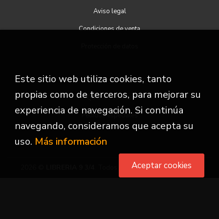
Aviso legal
Condiciones de venta
Protección de datos
Este sitio web utiliza cookies, tanto
ATENCIÓN AL CLIENTE
propias como de terceros, para mejorar su
Quiénes somos
experiencia de navegación. Si continúa
Pedidos especiales
navegando, consideramos que acepta su
uso.
Más información
Aceptar cookies
2026 ©
LIBRERIA 9 3/4
. Todos los Derechos Reservados