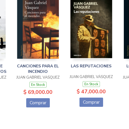
DE
CANCIONES PARA EL
LAS REPUTACIONES
L
TOS
INCENDIO
JUAN GABRIEL VÁSQUEZ
UEZ
JUAN GABRIEL VASQUEZ
JU
En Stock
En Stock
$ 47,000.00
$ 69,000.00
Comprar
Comprar