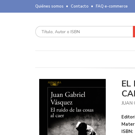
Quiénes somos
Contacto
FAQ e-commerce
EL
CA
JUAN 
Editori
Mater
ISBN: