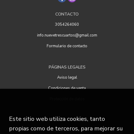
CONTACTO
3054264060
info.nuevetrescuartos@gmail.com
Formulario de contacto
PÁGINAS LEGALES
Aviso legal
Condiciones de venta
Protección de datos
Este sitio web utiliza cookies, tanto
ATENCIÓN AL CLIENTE
propias como de terceros, para mejorar su
Quiénes somos