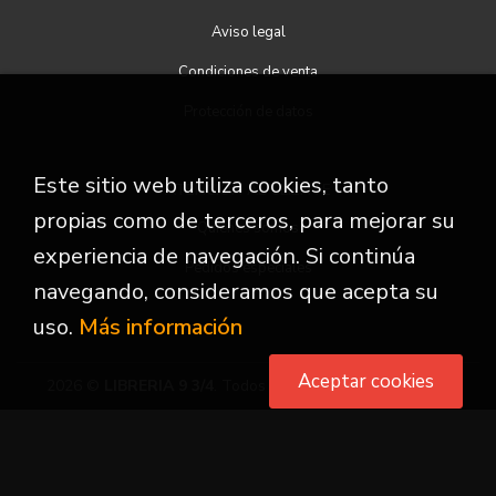
Aviso legal
Condiciones de venta
Protección de datos
Este sitio web utiliza cookies, tanto
ATENCIÓN AL CLIENTE
propias como de terceros, para mejorar su
Quiénes somos
experiencia de navegación. Si continúa
Pedidos especiales
navegando, consideramos que acepta su
uso.
Más información
Aceptar cookies
2026 ©
LIBRERIA 9 3/4
. Todos los Derechos Reservados