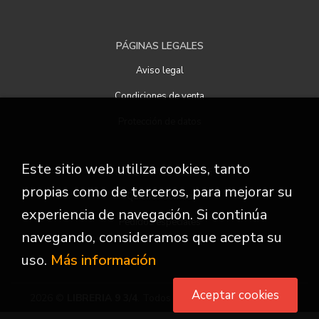
PÁGINAS LEGALES
Aviso legal
Condiciones de venta
Protección de datos
Este sitio web utiliza cookies, tanto
ATENCIÓN AL CLIENTE
propias como de terceros, para mejorar su
Quiénes somos
experiencia de navegación. Si continúa
Pedidos especiales
navegando, consideramos que acepta su
uso.
Más información
Aceptar cookies
2026 ©
LIBRERIA 9 3/4
. Todos los Derechos Reservados