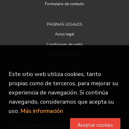
Formulario de contacto
PÁGINAS LEGALES
Aviso legal
Condiciones de venta
Protección de datos
Este sitio web utiliza cookies, tanto
ATENCIÓN AL CLIENTE
propias como de terceros, para mejorar su
Quiénes somos
experiencia de navegación. Si continúa
Pedidos especiales
navegando, consideramos que acepta su
uso.
Más información
Aceptar cookies
2026 ©
LIBRERIA 9 3/4
. Todos los Derechos Reservados