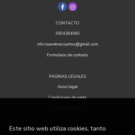
CONTACTO
3054264060
info.nuevetrescuartos@gmail.com
Formulario de contacto
PÁGINAS LEGALES
Aviso legal
Condiciones de venta
Protección de datos
Este sitio web utiliza cookies, tanto
ATENCIÓN AL CLIENTE