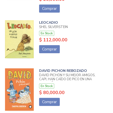
Comprar
LEOCADIO
SHEL SILVERSTEIN
En Stock
$ 112,000.00
Comprar
DAVID PICHON REBOZADO
DAVID PICHÓN Y SU MEJOR AMIGOS,
CAPI, HAN CAÍDO DE PICO EN UNA
MONTAÑA DE ALPISTE Y PELIGRO.
En Stock
¡AGARRAMOS LAS PLUMAS!
NUESTROS HÉROES PALOMILES
$ 80,000.00
FAVORITOS TENDRÁN QUE BURLAR A
UN VENGATIVO FABRICANTE DE
Comprar
NUGGETS DE PALOMA, EN ESTA
AVANETURA QUE HARÁ QUE TE
MUERDAS LAS UÑSWAPNA HADDOW /