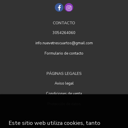
CONTACTO
3054264060
info.nuevetrescuartos@gmail.com
Formulario de contacto
PÁGINAS LEGALES
Aviso legal
Condiciones de venta
Protección de datos
Este sitio web utiliza cookies, tanto
ATENCIÓN AL CLIENTE