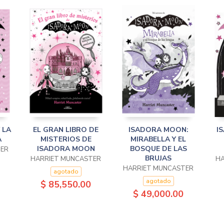
 LA
EL GRAN LIBRO DE
ISADORA MOON:
I
A
MISTERIOS DE
MIRABELLA Y EL
ISADORA MOON
BOSQUE DE LAS
TER
BRUJAS
HARRIET MUNCASTER
HA
HARRIET MUNCASTER
agotado
agotado
$ 85,550.00
$ 49,000.00