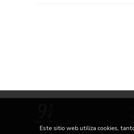
C
Este sitio web utiliza cookies, tan
i