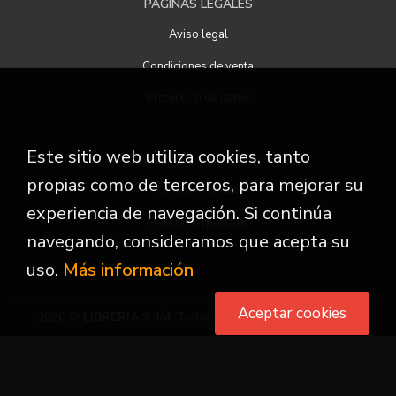
PÁGINAS LEGALES
Aviso legal
Condiciones de venta
Protección de datos
Este sitio web utiliza cookies, tanto
ATENCIÓN AL CLIENTE
propias como de terceros, para mejorar su
Quiénes somos
experiencia de navegación. Si continúa
Pedidos especiales
navegando, consideramos que acepta su
uso.
Más información
Aceptar cookies
2026 ©
LIBRERIA 9 3/4
. Todos los Derechos Reservados