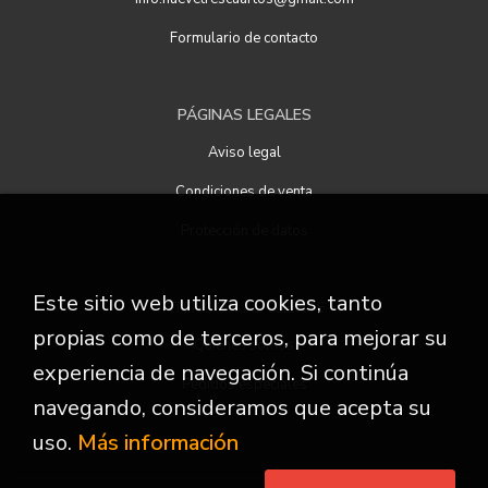
Formulario de contacto
PÁGINAS LEGALES
Aviso legal
Condiciones de venta
Protección de datos
Este sitio web utiliza cookies, tanto
ATENCIÓN AL CLIENTE
propias como de terceros, para mejorar su
Quiénes somos
experiencia de navegación. Si continúa
Pedidos especiales
navegando, consideramos que acepta su
uso.
Más información