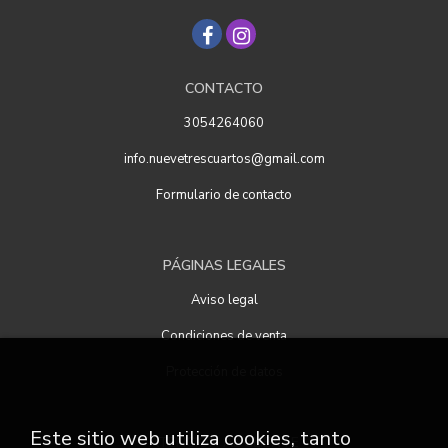
CONTACTO
3054264060
info.nuevetrescuartos@gmail.com
Formulario de contacto
PÁGINAS LEGALES
Aviso legal
Condiciones de venta
Protección de datos
Este sitio web utiliza cookies, tanto
ATENCIÓN AL CLIENTE