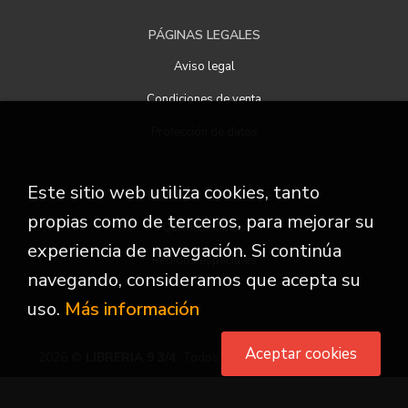
PÁGINAS LEGALES
Aviso legal
Condiciones de venta
Protección de datos
Este sitio web utiliza cookies, tanto
ATENCIÓN AL CLIENTE
propias como de terceros, para mejorar su
Quiénes somos
experiencia de navegación. Si continúa
Pedidos especiales
navegando, consideramos que acepta su
uso.
Más información
Aceptar cookies
2026 ©
LIBRERIA 9 3/4
. Todos los Derechos Reservados