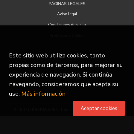
PÁGINAS LEGALES
Aviso legal
Condiciones de venta
Protección de datos
Este sitio web utiliza cookies, tanto
ATENCIÓN AL CLIENTE
propias como de terceros, para mejorar su
Quiénes somos
experiencia de navegación. Si continúa
Pedidos especiales
navegando, consideramos que acepta su
uso.
Más información
Aceptar cookies
2026 ©
LIBRERIA 9 3/4
. Todos los Derechos Reservados