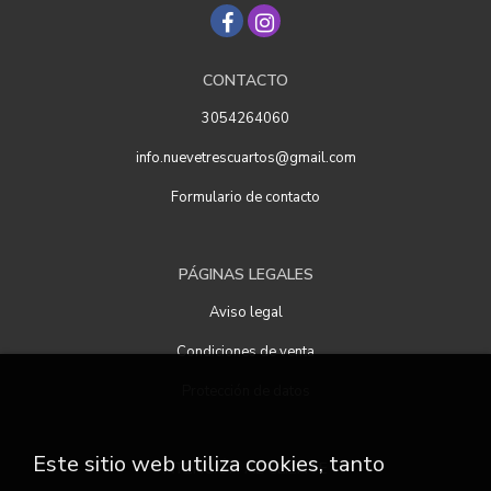
CONTACTO
3054264060
info.nuevetrescuartos@gmail.com
Formulario de contacto
PÁGINAS LEGALES
Aviso legal
Condiciones de venta
Protección de datos
Este sitio web utiliza cookies, tanto
ATENCIÓN AL CLIENTE