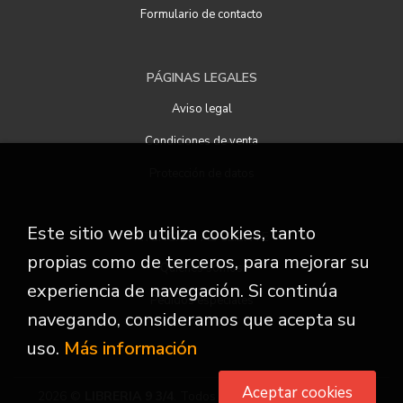
Formulario de contacto
PÁGINAS LEGALES
Aviso legal
Condiciones de venta
Protección de datos
Este sitio web utiliza cookies, tanto
ATENCIÓN AL CLIENTE
propias como de terceros, para mejorar su
Quiénes somos
experiencia de navegación. Si continúa
Pedidos especiales
navegando, consideramos que acepta su
uso.
Más información
Aceptar cookies
2026 ©
LIBRERIA 9 3/4
. Todos los Derechos Reservados