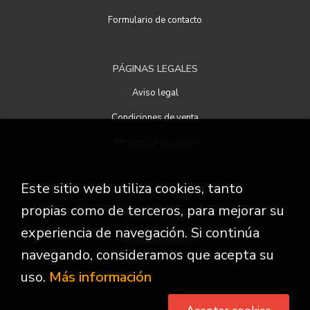
Formulario de contacto
PÁGINAS LEGALES
Aviso legal
Condiciones de venta
Protección de datos
Este sitio web utiliza cookies, tanto
ATENCIÓN AL CLIENTE
propias como de terceros, para mejorar su
Quiénes somos
experiencia de navegación. Si continúa
Pedidos especiales
navegando, consideramos que acepta su
uso.
Más información