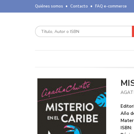
Quiénes somos
Contacto
FAQ e-commerce
MI
AGAT
Editori
Año de
Mater
ISBN: