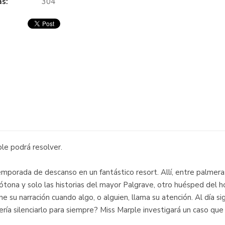
s:
304
ple podrá resolver.
temporada de descanso en un fantástico resort. Allí, entre palmer
tona y solo las historias del mayor Palgrave, otro huésped del ho
ne su narración cuando algo, o alguien, llama su atención. Al día si
ría silenciarlo para siempre? Miss Marple investigará un caso que 