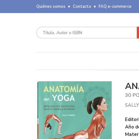
Quiénes somos
Contacto
FAQ e-commerce
AN
30 P
SALLY
Editori
Año de
Mater