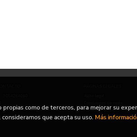
ONTACTO
PÁGINAS LEGALES
3054264060
Aviso legal
Condiciones de venta
to propias como de terceros, para mejorar su exper
nfo.nuevetrescuartos@gmail.com
Protección de datos
, consideramos que acepta su uso.
Más informaci
Formulario de contacto