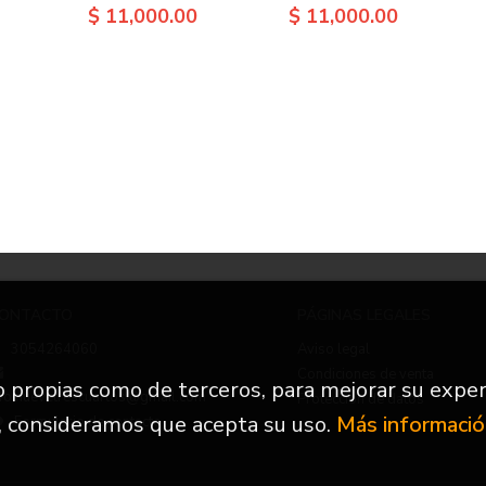
$ 11,000.00
$ 11,000.00
ONTACTO
PÁGINAS LEGALES
3054264060
Aviso legal
Condiciones de venta
to propias como de terceros, para mejorar su exper
nfo.nuevetrescuartos@gmail.com
Protección de datos
, consideramos que acepta su uso.
Más informaci
Formulario de contacto