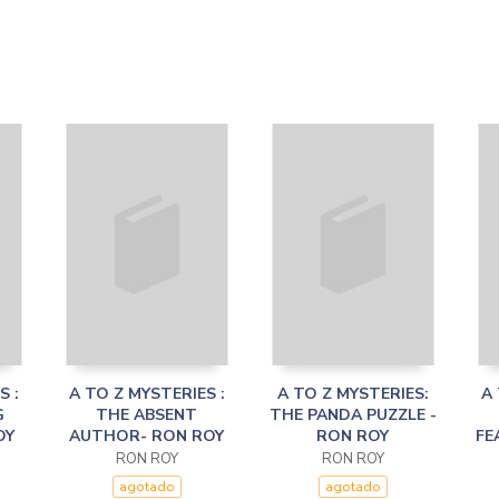
S :
A TO Z MYSTERIES :
A TO Z MYSTERIES:
A 
G
THE ABSENT
THE PANDA PUZZLE -
OY
AUTHOR- RON ROY
RON ROY
FE
RON ROY
RON ROY
agotado
agotado