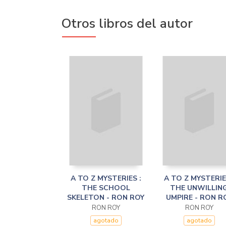
Otros libros del autor
A TO Z MYSTERIES :
A TO Z MYSTERIE
THE SCHOOL
THE UNWILLIN
SKELETON - RON ROY
UMPIRE - RON R
RON ROY
RON ROY
agotado
agotado