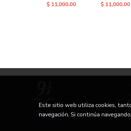
$ 11,000.00
$ 11,000.00
C
Este sitio web utiliza cookies, tan
i
navegación. Si continúa navegando