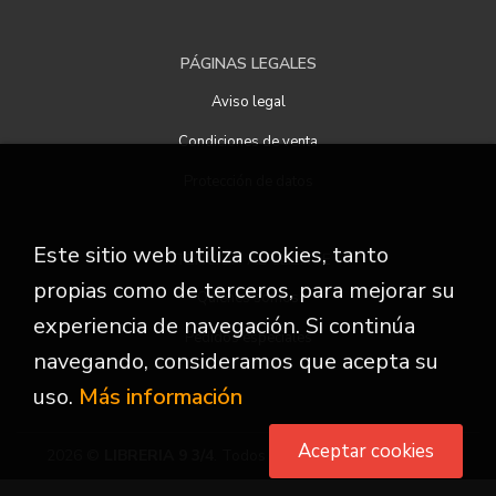
PÁGINAS LEGALES
Aviso legal
Condiciones de venta
Protección de datos
Este sitio web utiliza cookies, tanto
ATENCIÓN AL CLIENTE
propias como de terceros, para mejorar su
Quiénes somos
experiencia de navegación. Si continúa
Pedidos especiales
navegando, consideramos que acepta su
uso.
Más información
Aceptar cookies
2026 ©
LIBRERIA 9 3/4
. Todos los Derechos Reservados