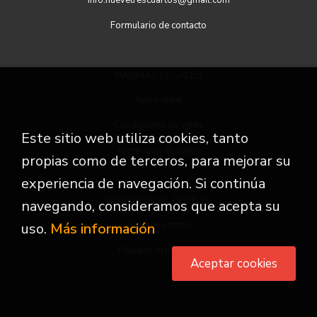
info.nuevetrescuartos@gmail.com
Formulario de contacto
PÁGINAS LEGALES
Aviso legal
Condiciones de venta
Este sitio web utiliza cookies, tanto
Protección de datos
propias como de terceros, para mejorar su
experiencia de navegación. Si continúa
ATENCIÓN AL CLIENTE
navegando, consideramos que acepta su
Quiénes somos
uso.
Más información
Pedidos especiales
Aceptar cookies