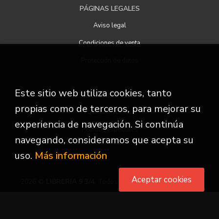
PÁGINAS LEGALES
Aviso legal
Condiciones de venta
Protección de datos
Este sitio web utiliza cookies, tanto
ATENCIÓN AL CLIENTE
propias como de terceros, para mejorar su
Quiénes somos
experiencia de navegación. Si continúa
Pedidos especiales
navegando, consideramos que acepta su
uso.
Más información
Aceptar cookies
2026 ©
LIBRERIA 9 3/4
. Todos los Derechos Reservados