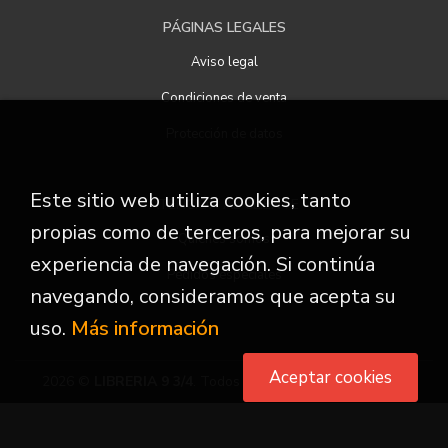
PÁGINAS LEGALES
Aviso legal
Condiciones de venta
Protección de datos
Este sitio web utiliza cookies, tanto
ATENCIÓN AL CLIENTE
propias como de terceros, para mejorar su
Quiénes somos
experiencia de navegación. Si continúa
Pedidos especiales
navegando, consideramos que acepta su
uso.
Más información
Aceptar cookies
2026 ©
LIBRERIA 9 3/4
. Todos los Derechos Reservados