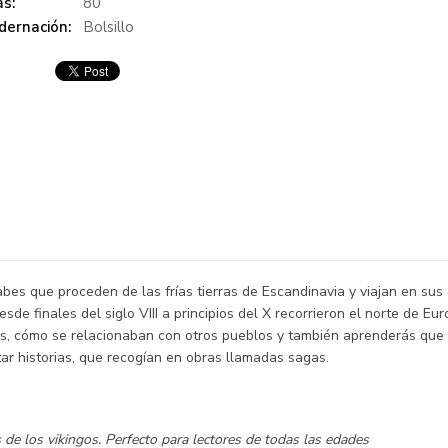
s:
80
dernación:
Bolsillo
sabes que proceden de las frías tierras de Escandinavia y viajan en su
de finales del siglo VIII a principios del X recorrieron el norte de E
ses, cómo se relacionaban con otros pueblos y también aprenderás qu
ar historias, que recogían en obras llamadas sagas.
s de los vikingos. Perfecto para lectores de todas las edades