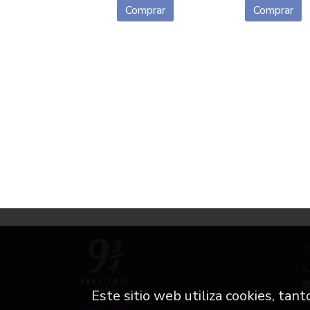
Comprar
Comprar
C
Este sitio web utiliza cookies, tan
i