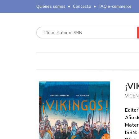
Quiénes somos
Contacto
FAQ e-commerce
¡V
VICE
Editori
Año de
Mater
ISBN: