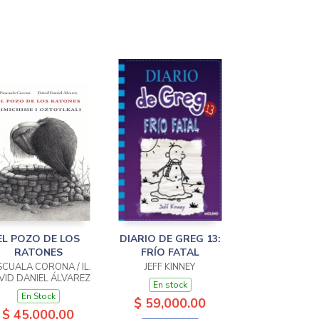
EL POZO DE LOS
DIARIO DE GREG 13:
RATONES
FRÍO FATAL
SCUALA CORONA / IL.
JEFF KINNEY
VID DANIEL ÁLVAREZ
En stock
En Stock
$ 59,000.00
$ 45,000.00