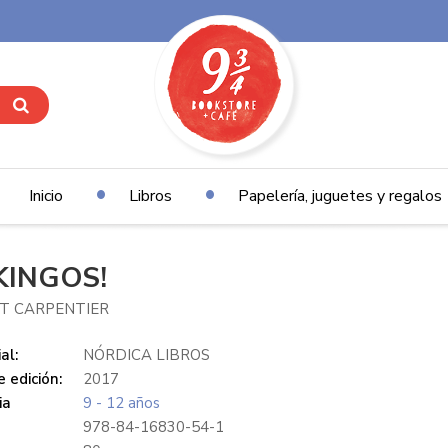
Inicio
Libros
Papelería, juguetes y regalos
IKINGOS!
NT CARPENTIER
al:
NÓRDICA LIBROS
 edición:
2017
ia
9 - 12 años
978-84-16830-54-1