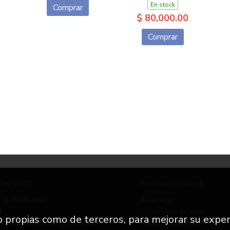
En stock
Comprar
$ 80,000.00
Comprar
ONTACTO
PÁGINAS LEGALES
3054264060
Aviso legal
Condiciones de venta
to propias como de terceros, para mejorar su exper
nfo.nuevetrescuartos@gmail.com
Protección de datos