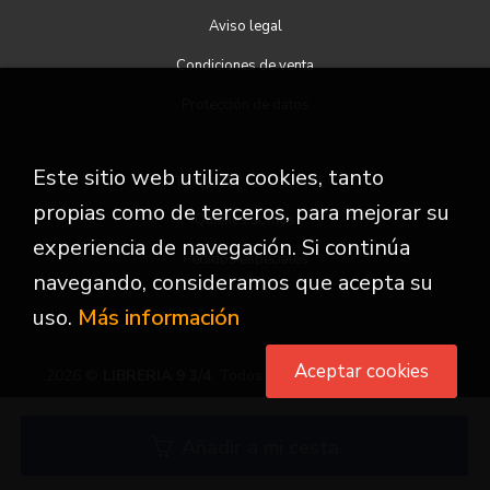
Aviso legal
Condiciones de venta
Protección de datos
Este sitio web utiliza cookies, tanto
ATENCIÓN AL CLIENTE
propias como de terceros, para mejorar su
Quiénes somos
experiencia de navegación. Si continúa
Pedidos especiales
navegando, consideramos que acepta su
uso.
Más información
Aceptar cookies
2026 ©
LIBRERIA 9 3/4
. Todos los Derechos Reservados
Añadir a mi cesta