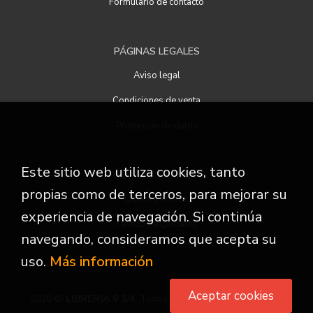
Formulario de contacto
PÁGINAS LEGALES
Aviso legal
Condiciones de venta
Protección de datos
Este sitio web utiliza cookies, tanto
ATENCIÓN AL CLIENTE
propias como de terceros, para mejorar su
Quiénes somos
experiencia de navegación. Si continúa
Pedidos especiales
navegando, consideramos que acepta su
uso.
Más información
Aceptar cookies
2026 ©
LIBRERIA 9 3/4
. Todos los Derechos Reservados