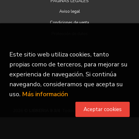
PÁGINAS LEGALES
Aviso legal
Condiciones de venta
Protección de datos
Este sitio web utiliza cookies, tanto
ATENCIÓN AL CLIENTE
propias como de terceros, para mejorar su
Quiénes somos
experiencia de navegación. Si continúa
Pedidos especiales
navegando, consideramos que acepta su
uso.
Más información
Aceptar cookies
2026 ©
LIBRERIA 9 3/4
. Todos los Derechos Reservados