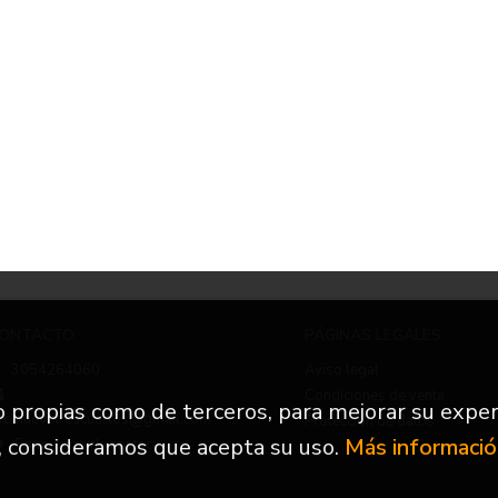
ONTACTO
PÁGINAS LEGALES
3054264060
Aviso legal
Condiciones de venta
to propias como de terceros, para mejorar su exper
nfo.nuevetrescuartos@gmail.com
Protección de datos
, consideramos que acepta su uso.
Más informaci
Formulario de contacto