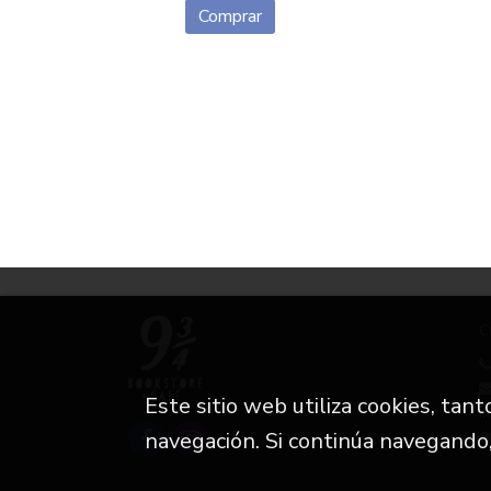
Comprar
C
Este sitio web utiliza cookies, tan
i
navegación. Si continúa navegando