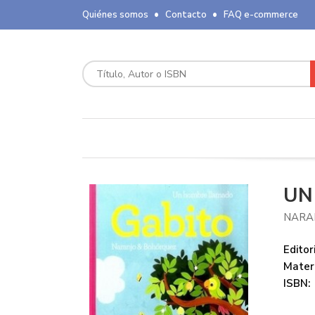
Quiénes somos
Contacto
FAQ e-commerce
UN
NARA
Editori
Mater
ISBN: