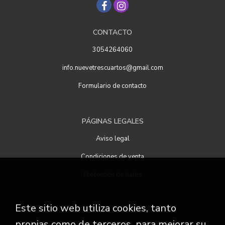
CONTACTO
3054264060
info.nuevetrescuartos@gmail.com
Formulario de contacto
PÁGINAS LEGALES
Aviso legal
Condiciones de venta
Protección de datos
Este sitio web utiliza cookies, tanto
ATENCIÓN AL CLIENTE
propias como de terceros, para mejorar su