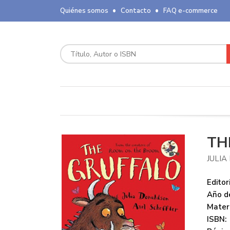
Quiénes somos
Contacto
FAQ e-commerce
TH
JULI
Editori
Año de
Mater
ISBN: