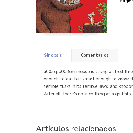
Página
Sinopsis
Comentarios
u003cpu003eA mouse is taking a stroll thr
enough to eat but smart enough to know this, 
terrible tusks in its terrible jaws, and kn
After all, there's no such thing as a gruffalo.
Artículos relacionados