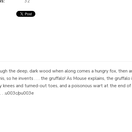
s:
32
ough the deep, dark wood when along comes a hungry fox, then a
so he invents . . . the gruffalo! As Mouse explains, the gruffalo i
obbly knees and turned-out toes, and a poisonous wart at the end o
 . . .u003c/pu003e