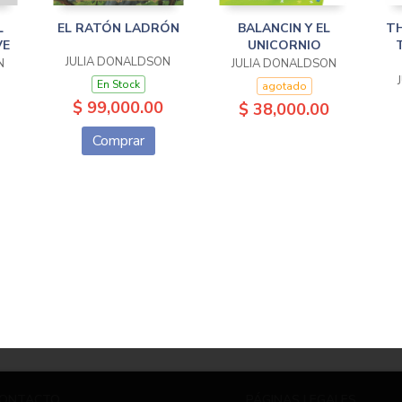
L
EL RATÓN LADRÓN
BALANCIN Y EL
TH
VE
UNICORNIO
JULIA DONALDSON
N
JULIA DONALDSON
En Stock
agotado
$ 99,000.00
$ 38,000.00
Comprar
ONTACTO
PÁGINAS LEGALES