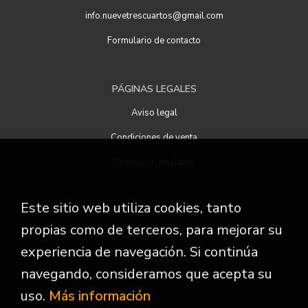
info.nuevetrescuartos@gmail.com
Formulario de contacto
PÁGINAS LEGALES
Aviso legal
Condiciones de venta
Protección de datos
Este sitio web utiliza cookies, tanto
ATENCIÓN AL CLIENTE
propias como de terceros, para mejorar su
Quiénes somos
experiencia de navegación. Si continúa
Pedidos especiales
navegando, consideramos que acepta su
uso.
Más información