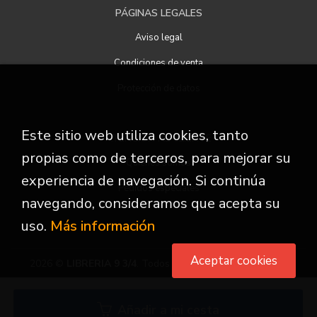
PÁGINAS LEGALES
Aviso legal
Condiciones de venta
Protección de datos
Este sitio web utiliza cookies, tanto
ATENCIÓN AL CLIENTE
propias como de terceros, para mejorar su
Quiénes somos
experiencia de navegación. Si continúa
Pedidos especiales
navegando, consideramos que acepta su
uso.
Más información
Aceptar cookies
2026 ©
LIBRERIA 9 3/4
. Todos los Derechos Reservados
Añadir a mi cesta