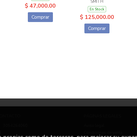
SMITH
$ 47,000.00
En Stock
$ 125,000.00
Comprar
Comprar
ONTACTO
PÁGINAS LEGALES
3054264060
Aviso legal
Condiciones de venta