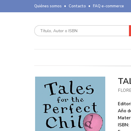
Quiénes somos
Contacto
FAQ e-commerce
TA
FLORE
Editori
Año de
Mater
ISBN: