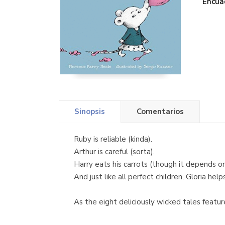
Encua
Sinopsis
Comentarios
Ruby is reliable (kinda).
Arthur is careful (sorta).
Harry eats his carrots (though it depends on
And just like all perfect children, Gloria he
As the eight deliciously wicked tales featured